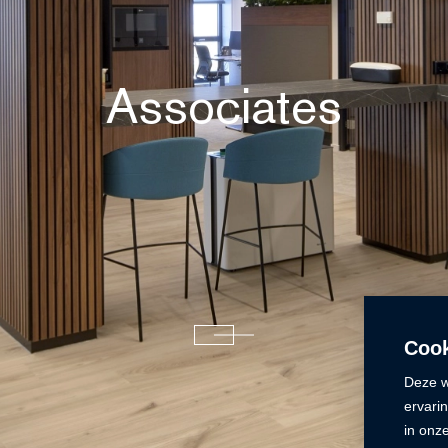
Associates
Cook
Deze w
ervari
in onz