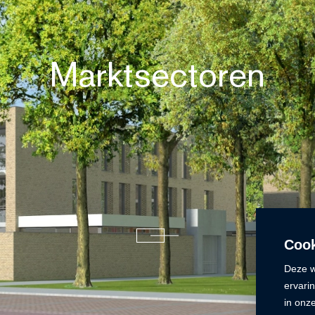
Marktsectoren
Cook
Deze w
ervari
in onz