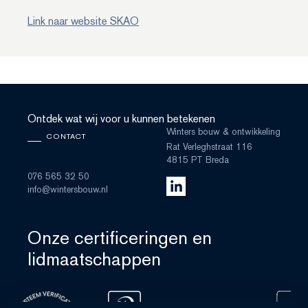
Link naar website SKAO
Ontdek wat wij voor u kunnen betekenen
Winters bouw & ontwikkeling
CONTACT
Rat Verleghstraat 116
4815 PT Breda
076 565 32 50
info@wintersbouw.nl
Onze certificeringen en
lidmaatschappen