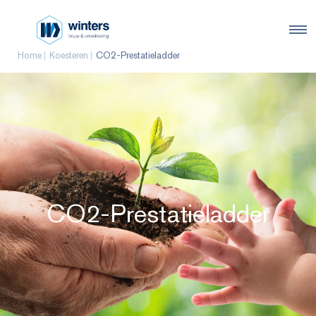
Home
Koesteren
CO2-Prestatieladder
CO2-Prestatieladder