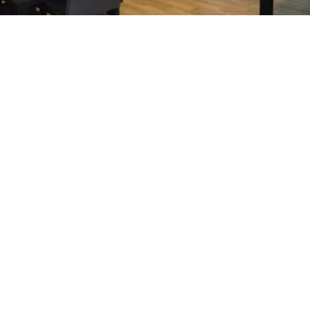
Ontdek wat wij voor u kunnen betekenen
Winters bouw & ontwikkeling
CONTACT
Rat Verleghstraat 116
4815 PT Breda
076 565 32 50
info@wintersbouw.nl
Onze certificeringen en
lidmaatschappen