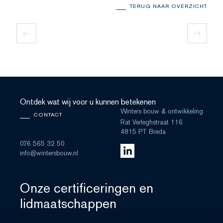
TERUG NAAR OVERZICHT
Ontdek wat wij voor u kunnen betekenen
Winters bouw & ontwikkeling
CONTACT
Rat Verleghstraat 116
4815 PT Breda
076 565 32 50
info@wintersbouw.nl
Onze certificeringen en
lidmaatschappen