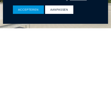
ACCEPTEREN
AANPASSEN
Ontdek wat wij voor u kunnen betekenen
Winters bouw & ontwikkeling
CONTACT
Rat Verleghstraat 116
4815 PT Breda
076 565 32 50
info@wintersbouw.nl
Onze certificeringen en
lidmaatschappen