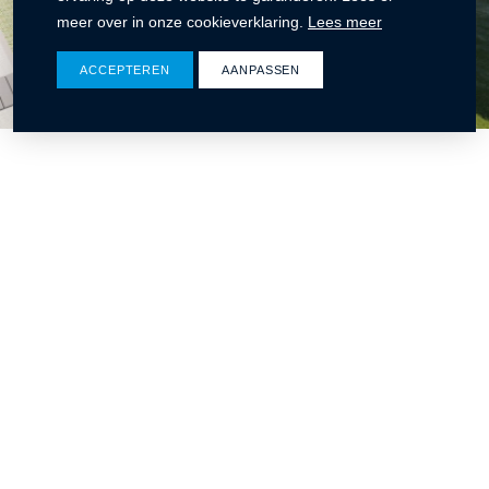
meer over in onze cookieverklaring.
Lees meer
ACCEPTEREN
AANPASSEN
Ontdek wat wij voor u kunnen betekenen
Winters bouw & ontwikkeling
CONTACT
Rat Verleghstraat 116
4815 PT Breda
076 565 32 50
info@wintersbouw.nl
Onze certificeringen en
lidmaatschappen