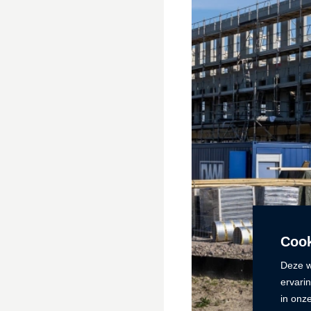
Cook
Deze w
ervari
in onz