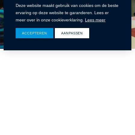
Deze website maakt gebruik van cookies om de beste
ervaring op deze website te garanderen. Lees er
meer over in onze cookieverklaring.
Lees meer
ACCEPTEREN
AANPASSEN
Ontdek wat wij voor u kunnen betekenen
Winters bouw & ontwikkeling
CONTACT
Rat Verleghstraat 116
4815 PT Breda
076 565 32 50
info@wintersbouw.nl
Onze certificeringen en