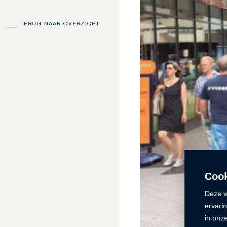
TERUG NAAR OVERZICHT
Cook
Deze w
ervari
in onz