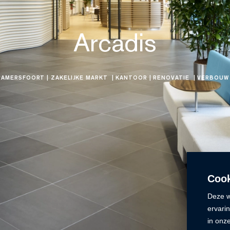
Arcadis
AMERSFOORT
| ZAKELIJKE MARKT
| KANTOOR
| RENOVATIE
| VERBOUW
Cook
Deze w
ervari
in onz