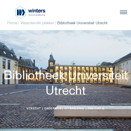
Home
Waardevolle plekken
Bibliotheek Universiteit Utrecht
Bibliotheek Universiteit
Utrecht
UTRECHT
| ONDERWIJS
| UITBREIDING
| RENOVATIE