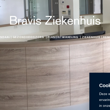
Bravis Ziekenhuis
NDAAL
| GEZONDHEIDSZORG
| PLANONTWIKKELING
| ZIEKENHUIS
| REN
Cook
Deze w
ervari
in onz