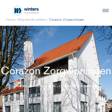
Home
Waardevolle plekken
Corazon Zorgwoningen
Corazon Zorgwoningen
TILBURG
| GEZONDHEIDSZORG
| ZORGCOMPLEX
| NIEUWBOUW