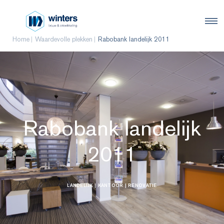
Home
Waardevolle plekken
Rabobank landelijk 2011
Rabobank landelijk
2011
LANDELIJK
| KANTOOR
| RENOVATIE