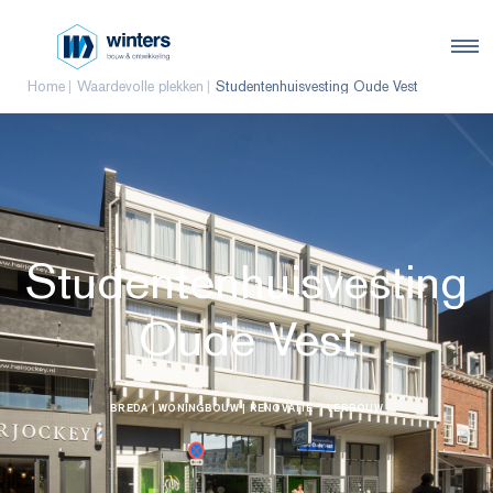
Home
Waardevolle plekken
Studentenhuisvesting Oude Vest
Studentenhuisvesting
Oude Vest
BREDA
| WONINGBOUW
| RENOVATIE
| VERBOUW