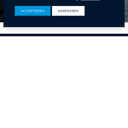
ACCEPTEREN
AANPASSEN
Ontdek wat wij voor u kunnen betekenen
Winters bouw & ontwikkeling
CONTACT
Rat Verleghstraat 116
4815 PT Breda
076 565 32 50
info@wintersbouw.nl
Onze certificeringen en
lidmaatschappen