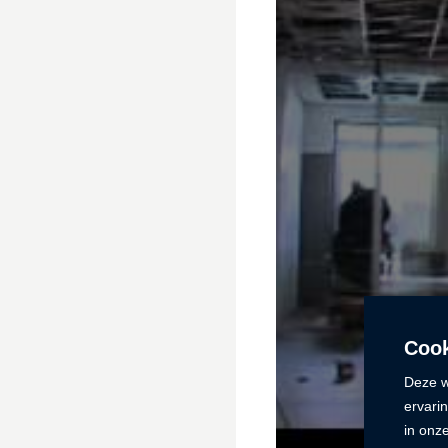
Cook
Deze w
ervari
in onz