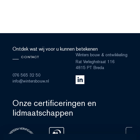
Ontdek wat wij voor u kunnen betekenen
Winters bouw & ontwikkeling
CONTACT
Rat Verleghstraat 116
4815 PT Breda
076 565 32 50
info@wintersbouw.nl
Onze certificeringen en
lidmaatschappen