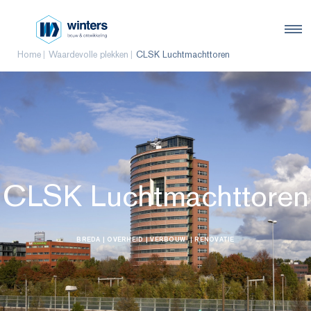
Home
Waardevolle plekken
CLSK Luchtmachttoren
CLSK Luchtmachttoren
BREDA
| OVERHEID
| VERBOUW
| RENOVATIE