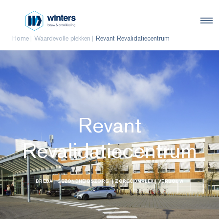
Home
Waardevolle plekken
Revant Revalidatiecentrum
Revant
Revalidatiecentrum
BREDA
| GEZONDHEIDSZORG
| ZORGCOMPLEX
| VERBOUW